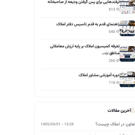
ترفندهایی برای پس گرفتن ودیعه از صاحبخانه
813
راهنمای قدم به قدم تاسیس دفتر املاک
640
تعرفه کمیسیون املاک بر پایه ارزش معاملاتی
مناطق ت…
260
دوره آموزشی مشاور املاک
118
آخرین مقالات
عاون در املاک چیست؟
15:28 - 1405/04/01