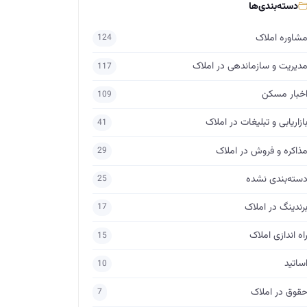
دسته‌بندی‌ها
شاوره املاک
124
دیریت و سازماندهی در املاک
117
خبار مسکن
109
ازاریابی و تبلیغات در املاک
41
ذاکره و فروش در املاک
29
سته‌بندی نشده
25
رندینگ در املاک
17
اه اندازی املاک
15
ساتید
10
قوق در املاک
7