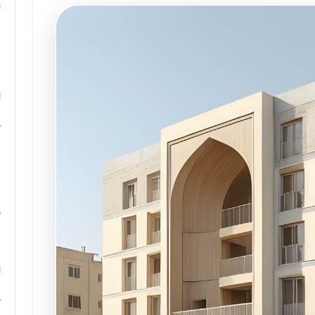
م
م
ا
ب
م
د
ب
ر
ا
ح