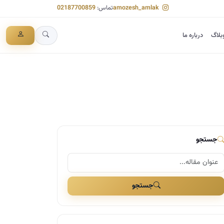
amozesh_amlak
تماس:
02187700859
بلاگ
درباره ما
جستجو
جستجو