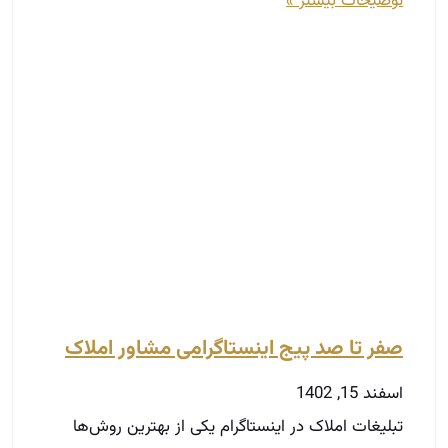
صفر تا صد پیج اینستاگرامی مشاور املاک
اسفند 15, 1402
تبلیغات املاک در اینستاگرام یکی از بهترین روش‌ها
برای جلب توجه مشتریان است. تغییرات در سبک
زندگی و حضور فعال افراد در شبکه‌های اجتماعی، این
واقعیت را نشان می‌دهد که اینستاگرام یک ابزار
قدرتمند برای تبلیغات است. نمایش عکس‌ها و
ویدیوهای ملک‌ها می‌تواند تاثیر بسزایی در جذب
مشتریان داشته باشد. به همین دلیل، نادیده گرفتن