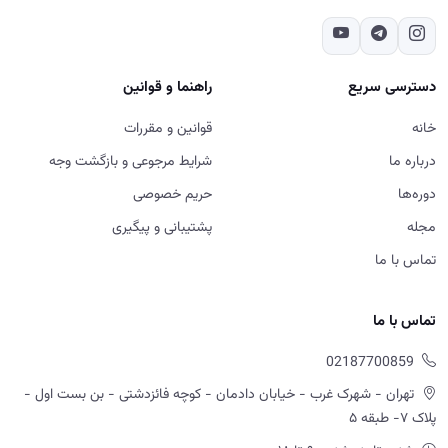
مجله
پشتیبانی و پیگیری
تماس با ما
تماس با ما
02187700859
تهران - شهرک غرب - خیابان دادمان - کوچه فائزدشتی - بن بست اول -
پلاک ۷- طبقه ۵
شنبه تا پنج‌شنبه، ۹ تا ۱۸
ورود به سایت، استفاده از خدمات و ثبت سفارش در آکادمی آموزش
املاک به منزله مطالعه و پذیرش قوانین و مقررات، شرایط مرجوعی و سایر
سیاست های اعلام شده در سایت است.