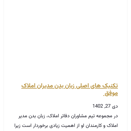
تکنیک های اصلی زبان بدن مدیران املاک
موفق
دی 27, 1402
در مجموعه تیم مشاوران دفاتر املاک، زبان بدن مدیر
املاک و کارمندان او از اهمیت زیادی برخوردار است زیرا
آگاه بودن به علم زبان بدن نه تنها سبب ارائه رفتار
مناسب در مقابل مشتری شده بلکه سبب پیش‌بینی
رفتار و واکنش مشتریان نیز می‌شود. به عنوان مثال با
خیره شدن مشتری به چشمان شما و متقابلاً توجه شما
به نوع حرکت دست‌ها و بیان مشتری، مسائل بسیار
زیادی دستگیر هر دوی شما می‌شود. پس قطعاً