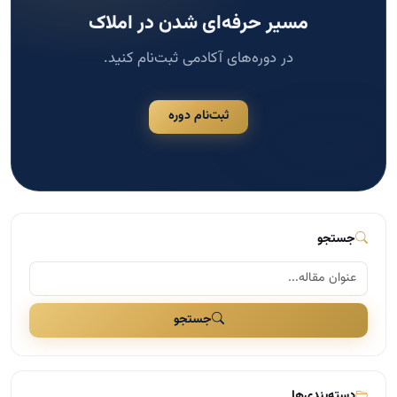
جستجو
جستجو
دسته‌بندی‌ها
مشاوره املاک
124
مدیریت و سازماندهی در املاک
117
اخبار مسکن
109
بازاریابی و تبلیغات در املاک
41