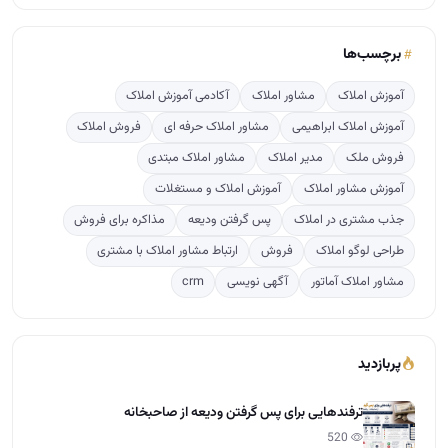
جذب مشتری در املاک
پس گرفتن ودیعه
مذاکره برای فروش
طراحی لوگو املاک
فروش
ارتباط مشاور املاک با مشتری
مشاور املاک آماتور
آگهی نویسی
crm
پربازدید
ترفندهایی برای پس گرفتن ودیعه از صاحبخانه
520
راهنمای قدم به قدم تاسیس دفتر املاک
444
تعرفه کمیسیون املاک بر پایه ارزش معاملاتی مناطق ت…
237
نرخ کمیسیون مشاور املاک 1405