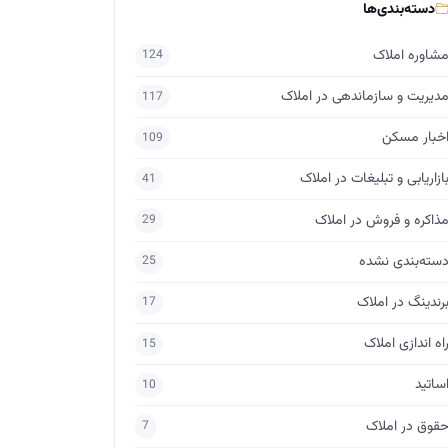
دسته‌بندی‌ها
شاوره املاک
124
دیریت و سازماندهی در املاک
117
خبار مسکن
109
ازاریابی و تبلیغات در املاک
41
ذاکره و فروش در املاک
29
سته‌بندی نشده
25
رندینگ در املاک
17
اه اندازی املاک
15
ساتید
10
قوق در املاک
7