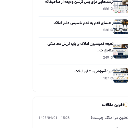
ترفندهایی برای پس گرفتن ودیعه از صاحبخانه
656
راهنمای قدم به قدم تاسیس دفتر املاک
536
تعرفه کمیسیون املاک بر پایه ارزش معاملاتی
مناطق ت…
249
دوره آموزشی مشاور املاک
107
آخرین مقالات
عاون در املاک چیست؟
15:28 - 1405/04/01