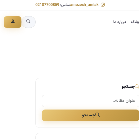
amozesh_amlak
تماس:
02187700859
بلاگ
درباره ما
جستجو
جستجو