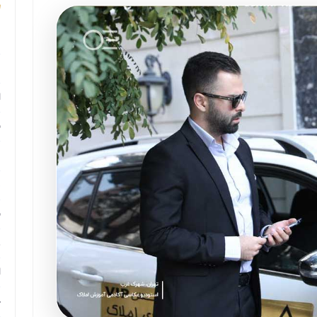
م
م
ا
ب
م
د
ب
ر
ا
ح