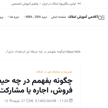
اولین مگاپروژه املاک در ایران — پلتفرم آموزش تخصصی
آکادمی آموزش املاک
صفحه اصلی
دوره MBA , DBA
دوره ها
پرو
خانه
/
مجله
/
چگونه بفهمم در چه حیطه ای استعداد دارم؟…
مدیریت و سازماندهی در املاک
چگونه بفهمم در چه حیطه
فروش، اجاره یا مشارکت
11:53 - 1402/04/08
OE
27 دقیقه
12