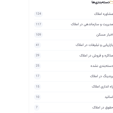
دسته‌بندی‌ها
شاوره املاک
124
دیریت و سازماندهی در املاک
117
خبار مسکن
109
ازاریابی و تبلیغات در املاک
41
ذاکره و فروش در املاک
29
سته‌بندی نشده
25
رندینگ در املاک
17
اه اندازی املاک
15
ساتید
10
قوق در املاک
7