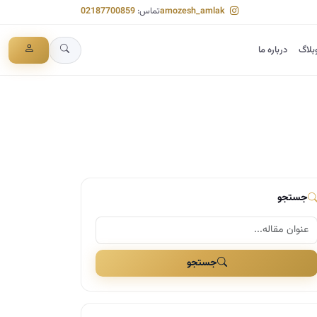
amozesh_amlak
تماس:
02187700859
بلاگ
درباره ما
جستجو
جستجو