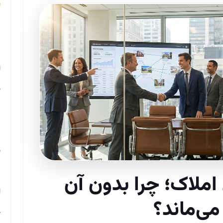
م
م
ا
ب
م
د
ب
ر
املاک؛ چرا بدون آن
ا
ی‌ماند؟
ح