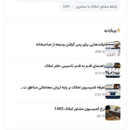
ارتباط مشاور املاک با مشتری
crm
پربازدید
ترفندهایی برای پس گرفتن ودیعه از صاحبخانه
498
راهنمای قدم به قدم تاسیس دفتر املاک
414
تعرفه کمیسیون املاک بر پایه ارزش معاملاتی مناطق ت…
234
نرخ کمیسیون مشاور املاک 1405
84