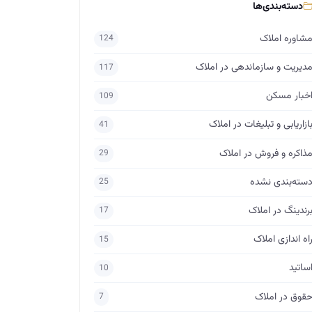
دسته‌بندی‌ها
شاوره املاک
124
دیریت و سازماندهی در املاک
117
خبار مسکن
109
ازاریابی و تبلیغات در املاک
41
ذاکره و فروش در املاک
29
سته‌بندی نشده
25
رندینگ در املاک
17
اه اندازی املاک
15
ساتید
10
قوق در املاک
7