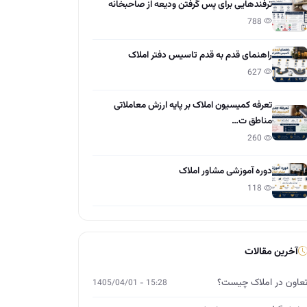
ترفندهایی برای پس گرفتن ودیعه از صاحبخانه
788
راهنمای قدم به قدم تاسیس دفتر املاک
627
تعرفه کمیسیون املاک بر پایه ارزش معاملاتی
مناطق ت…
260
دوره آموزشی مشاور املاک
118
آخرین مقالات
عاون در املاک چیست؟
15:28 - 1405/04/01