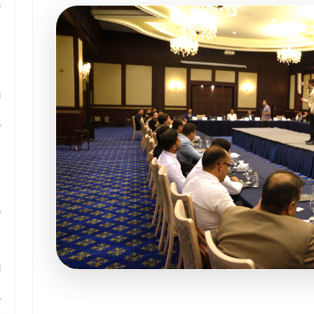
م
م
ا
ب
م
د
ب
ر
ا
ح