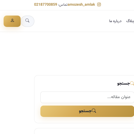
amozesh_amlak
تماس:
02187700859
بلاگ
درباره ما
جستجو
جستجو